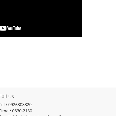
Call Us
Tel / 0926308820
Time / 0830-2130