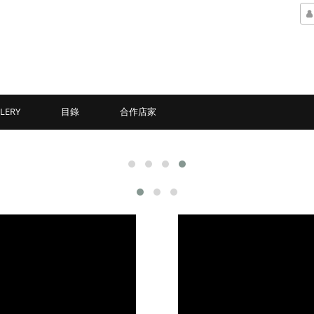
LERY
目錄
合作店家